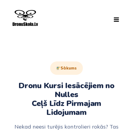
Skip
to
content
Sākums
Dronu Kursi Iesācējiem no
Nulles
Ceļš Līdz Pirmajam
Lidojumam
Nekad neesi turējis kontrolieri rokās? Tas