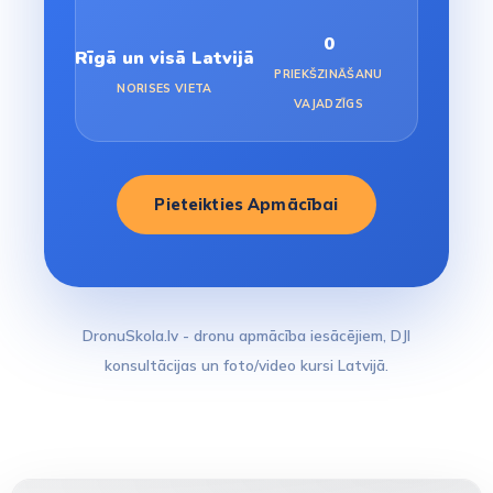
0
Rīgā un visā Latvijā
PRIEKŠZINĀŠANU
NORISES VIETA
VAJADZĪGS
Pieteikties Apmācībai
DronuSkola.lv - dronu apmācība iesācējiem, DJI
konsultācijas un foto/video kursi Latvijā.