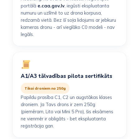
portālā
e.caa.gov.lv
, iegūsti ekspluatanta
numuru un uzlīmē to uz drona korpusa,
redzamā vietā. Bez šī soļa lidojums ar jebkuru
kameras dronu - arī vieglāko C0 modeli - nav
legāls.
A1/A3 tālvadības pilota sertifikāts
Tikai droniem no 250g
Papildu prasība C1, C2 un augstākas klases
droniem. Ja Tavs drons ir zem 250g
(piemēram, Lito vai Mini 5 Pro), šis eksāmens
ne vienmēr ir obligāts - bet ekspluatanta
reģistrācija gan.