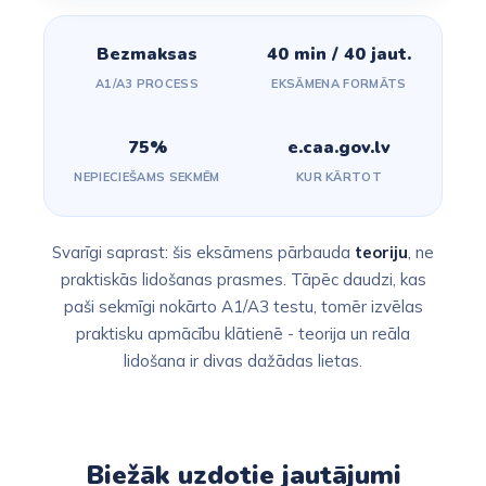
Bezmaksas
40 min / 40 jaut.
A1/A3 PROCESS
EKSĀMENA FORMĀTS
75%
e.caa.gov.lv
NEPIECIEŠAMS SEKMĒM
KUR KĀRTOT
Svarīgi saprast: šis eksāmens pārbauda
teoriju
, ne
praktiskās lidošanas prasmes. Tāpēc daudzi, kas
paši sekmīgi nokārto A1/A3 testu, tomēr izvēlas
praktisku apmācību klātienē - teorija un reāla
lidošana ir divas dažādas lietas.
Biežāk uzdotie jautājumi