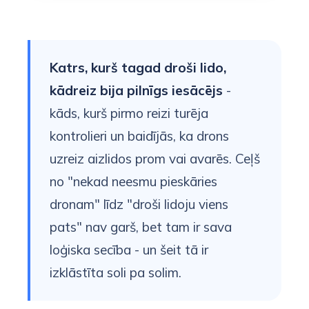
Katrs, kurš tagad droši lido,
kādreiz bija pilnīgs iesācējs
-
kāds, kurš pirmo reizi turēja
kontrolieri un baidījās, ka drons
uzreiz aizlidos prom vai avarēs. Ceļš
no "nekad neesmu pieskāries
dronam" līdz "droši lidoju viens
pats" nav garš, bet tam ir sava
loģiska secība - un šeit tā ir
izklāstīta soli pa solim.