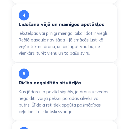
4
Lidošana vējā un mainīgos apstākļos
Iekštelpās vai pilnīgi mierīgā laikā lidot ir viegli.
Reālā pasaule nav tāda - jāiemācās just, kā
vējš ietekmē dronu, un pielāgot vadību, ne
vienkārši turēt vienu un to pašu sviru.
5
Rīcība negaidītās situācijās
Kas jādara, ja pazūd signāls, ja drons uzvedas
negaidīti, vai ja pēkšņi parādās cilvēks vai
putns. Šī daļa reti tiek apgūta pašmācības
ceļā, bet tā ir kritiski svarīga.