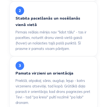
2
Stabila pacelšanās un nosēšanās
vienā vietā
Pirmais reālais mērķis nav "lidot tālu" - tas ir
pacelties, noturēt dronu vienā vietā gaisā
(hover) un nolaisties tajā pašā punktā. Šī
prasme ir pamats visam pārējam.
3
Pamata virzieni un orientācija
Priekšā, atpakaļ, sānis, augšup, lejup - katrs
virzeniens atsevišķi, tad kopā. Grūtākā daļa
parasti ir orientācija, kad drons pagriezies pret
Tevi - tad "pa kreisi" pultī nozīmē "pa labi"
dronam.