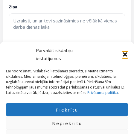
Ziņa
Pārvaldīt sīkdatņu
iestatījumus
Lai nodrošinātu vislabāko lietošanas pieredzi, šī vietne izmanto
sīkdatnes. Mēs izmantojam tehnoloģijas, piemēram, sīkdatnes, lai
Sūtīt pieprasījumu
uzglabātu un/vai piekļūtu informācijai par ierīci. Piekrišana šīm
tehnoloģijām ļaus mums apstrādāt pārlūkošanas datus vai unikālus ID.
Lai uzzinātu vairāk, lūdzu, iepazīstieties ar mūsu
Privātuma politiku
.
Ja ērtāk, vari arī uzrakstīt e-pastā: info@dronueksperts.lv
Piekrītu
Nepiekrītu
© 2026 DronuEksperts.Lv