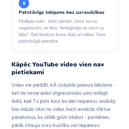
6
Patstāvīgs lidojums bez uzraudzības
Pēdējais solis - lidot vienam, zinot, ka esi
sagatavots, ne tikai "iemēģinājis un cerot uz
labu". Šeit beidzas kursa daļa un sākas Tava
patstāvīgā pieredze.
Kāpēc YouTube video vien nav
pietiekami
Video var parādīt, KĀ izskatās pareiza lidošana -
bet tie nevar iedot atgriezenisko saiti reālajā
laikā, kad Tu pats kaut ko dari nepareizi. Iesācēji,
kas mācās tikai no video, bieži iemācās sliktus
paradumus, ko vēlāk grūti izlabot - piemēram,
pārāk strauju sviru kustību vai nepareizu