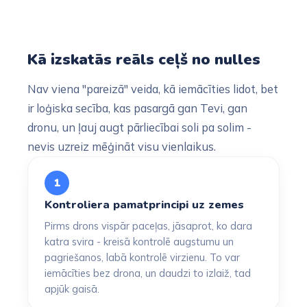
Kā izskatās reāls ceļš no nulles
Nav viena "pareizā" veida, kā iemācīties lidot, bet
ir loģiska secība, kas pasargā gan Tevi, gan
dronu, un ļauj augt pārliecībai soli pa solim -
nevis uzreiz mēģināt visu vienlaikus.
1
Kontroliera pamatprincipi uz zemes
Pirms drons vispār paceļas, jāsaprot, ko dara
katra svira - kreisā kontrolē augstumu un
pagriešanos, labā kontrolē virzienu. To var
iemācīties bez drona, un daudzi to izlaiž, tad
apjūk gaisā.