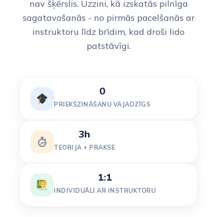
nav šķērslis. Uzzini, kā izskatās pilnīga
sagatavošanās - no pirmās pacelšanās ar
instruktoru līdz brīdim, kad droši lido
patstāvīgi.
0
PRIEKŠZINĀŠANU VAJADZĪGS
3h
TEORIJA + PRAKSE
1:1
INDIVIDUĀLI AR INSTRUKTORU