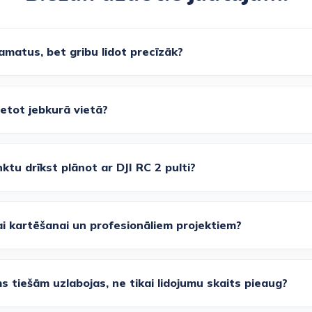
pamatus, bet gribu lidot precīzāk?
lietot jebkurā vietā?
tu drīkst plānot ar DJI RC 2 pulti?
i kartēšanai un profesionāliem projektiem?
s tiešām uzlabojas, ne tikai lidojumu skaits pieaug?