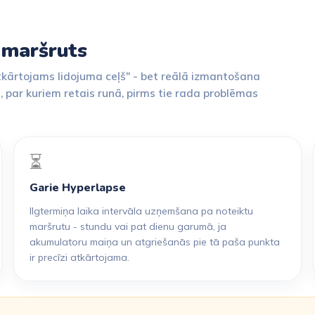
i maršruts
atkārtojams lidojuma ceļš" - bet reālā izmantošana
mi, par kuriem retais runā, pirms tie rada problēmas
⏳
Garie Hyperlapse
Ilgtermiņa laika intervāla uzņemšana pa noteiktu
maršrutu - stundu vai pat dienu garumā, ja
akumulatoru maiņa un atgriešanās pie tā paša punkta
ir precīzi atkārtojama.