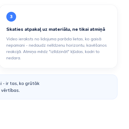
3
Skaties atpakaļ uz materiālu, ne tikai atmiņā
Video ieraksts no lidojuma parāda lietas, ko gaisā
nepamani - nedaudz nelīdzenu horizontu, kavēšanos
reakcijā. Atmiņa mēdz "izlīdzināt" kļūdas, kadri to
nedara.
- ir tas, ko grūtāk
vērtības.