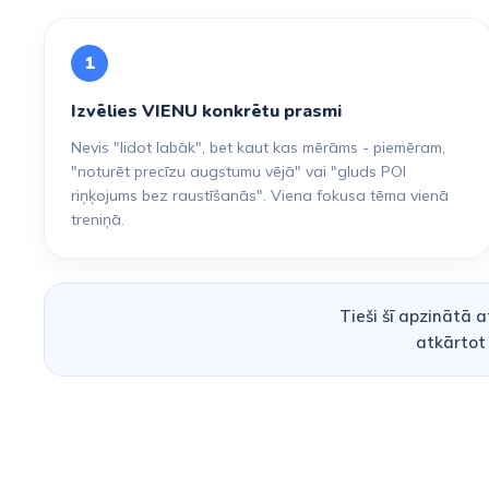
1
Izvēlies VIENU konkrētu prasmi
Nevis "lidot labāk", bet kaut kas mērāms - piemēram,
"noturēt precīzu augstumu vējā" vai "gluds POI
riņķojums bez raustīšanās". Viena fokusa tēma vienā
treniņā.
Tieši šī apzinātā 
atkārtot