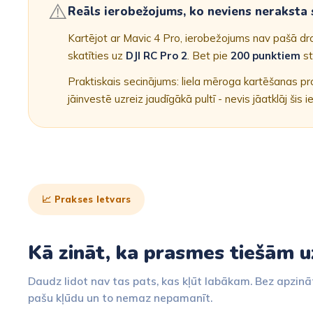
⚠️
Reāls ierobežojums, ko neviens neraksta s
Kartējot ar Mavic 4 Pro, ierobežojums nav pašā dro
skatīties uz
DJI RC Pro 2
. Bet pie
200 punktiem
st
Praktiskais secinājums: liela mēroga kartēšanas p
jāinvestē uzreiz jaudīgākā pultī - nevis jāatklāj šis
📈 Prakses Ietvars
Kā zināt, ka prasmes tiešām uz
Daudz lidot nav tas pats, kas kļūt labākam. Bez apzinā
pašu kļūdu un to nemaz nepamanīt.