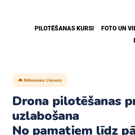
Skip
to
content
PILOTĒŠANAS KURSI
FOTO UN VI
🎮 Nākamais Līmenis
Drona pilotēšanas p
uzlabošana
No pamatiem līdz pā