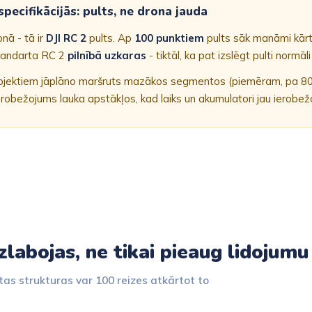
pecifikācijās: pults, ne drona jauda
nā - tā ir
DJI RC 2
pults. Ap
100 punktiem
pults sāk manāmi kārt
andarta RC 2
pilnībā uzkaras
- tiktāl, ka pat izslēgt pulti normāl
rojektiem jāplāno maršruts mazākos segmentos (piemēram, pa 80-9
 ierobežojums lauka apstākļos, kad laiks un akumulatori jau ierobežo
labojas, ne tikai pieaug lidojumu
tas strukturas var 100 reizes atkārtot to