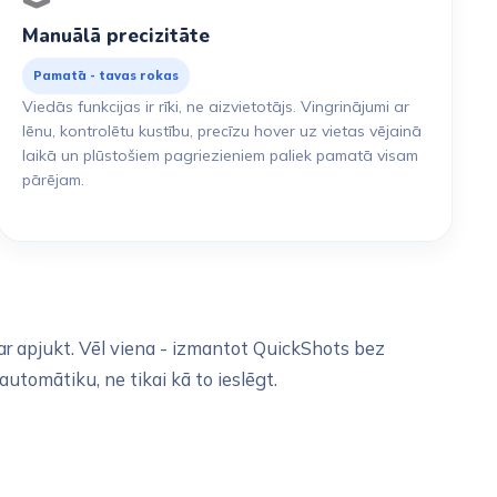
Manuālā precizitāte
Pamatā - tavas rokas
Viedās funkcijas ir rīki, ne aizvietotājs. Vingrinājumi ar
lēnu, kontrolētu kustību, precīzu hover uz vietas vējainā
laikā un plūstošiem pagriezieniem paliek pamatā visam
pārējam.
var apjukt. Vēl viena - izmantot QuickShots bez
automātiku, ne tikai kā to ieslēgt.