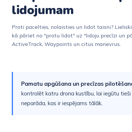
lidojumam
Proti pacelties, nolaisties un lidot taisni? Lieliski
kā pāriet no "protu lidot" uz "lidoju precīzi un p
ActiveTrack, Waypoints un citus manevrus.
Pamatu apgūšana un precīzas pilotēšanas
kontrolēt katru drona kustību, lai iegūtu tieši
neparāda, kas ir iespējams tālāk.