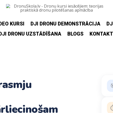
DEO KURSI
DJI DRONU DEMONSTRĀCIJA
DJ
DJI DRONU UZSTĀDĪŠANA
BLOGS
KONTAKT
rasmju

rliecinošam
⏱