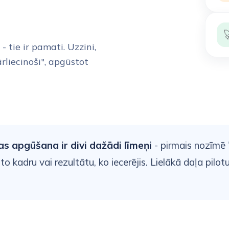

 - tie ir pamati. Uzzini,
ārliecinoši", apgūstot
 apgūšana ir divi dažādi līmeņi
- pirmais nozīmē 
 to kadru vai rezultātu, ko iecerējis. Lielākā daļa pilo