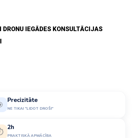
I DRONU IEGĀDES KONSULTĀCIJAS
I
Precizitāte

NE TIKAI "LIDOT DROŠI"
2h
️
PRAKTISKĀ APMĀCĪBA