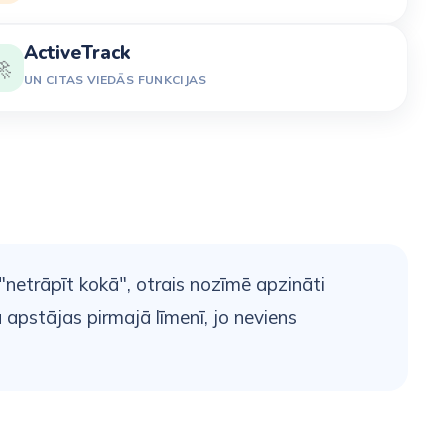
ActiveTrack

UN CITAS VIEDĀS FUNKCIJAS
"netrāpīt kokā", otrais nozīmē apzināti
tu apstājas pirmajā līmenī, jo neviens