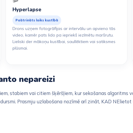
Hyperlapse
Paātrināts laiks kustībā
Drons uzņem fotogrāfijas ar intervālu un apvieno tās
video, kamēr pats lido pa iepriekš iezīmētu maršrutu.
Lieliski der mākoņu kustībai, saullēktiem vai satiksmes
plūsmai.
anto nepareizi
iem, stabiem vai citiem šķēršļiem, kur sekošanas algoritms 
 sadursmi. Prasmju uzlabošana nozīmē arī zināt, KAD NElietot 