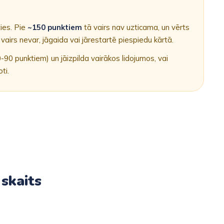
ies. Pie
~150 punktiem
tā vairs nav uzticama, un vērts
i vairs nevar, jāgaida vai jārestartē piespiedu kārtā.
0 punktiem) un jāizpilda vairākos lidojumos, vai
ti.
 skaits