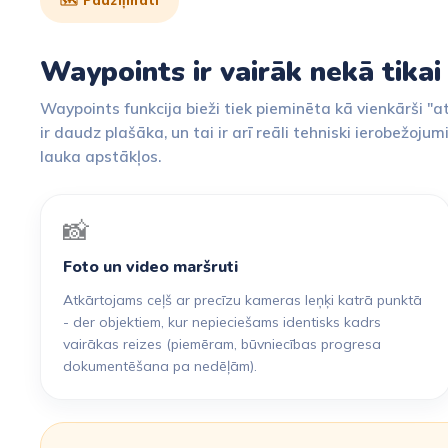
🗺️ Padziļināti
Waypoints ir vairāk nekā tika
Waypoints funkcija bieži tiek pieminēta kā vienkārši "
ir daudz plašāka, un tai ir arī reāli tehniski ierobežoju
lauka apstākļos.
📸
Foto un video maršruti
Atkārtojams ceļš ar precīzu kameras leņķi katrā punktā
- der objektiem, kur nepieciešams identisks kadrs
vairākas reizes (piemēram, būvniecības progresa
dokumentēšana pa nedēļām).