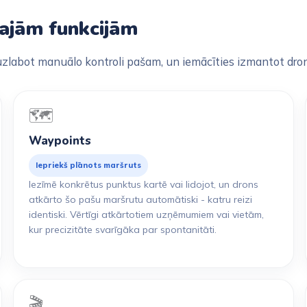
dajām funkcijām
 - uzlabot manuālo kontroli pašam, un iemācīties izmantot dron
🗺️
Waypoints
Iepriekš plānots maršruts
Iezīmē konkrētus punktus kartē vai lidojot, un drons
atkārto šo pašu maršrutu automātiski - katru reizi
identiski. Vērtīgi atkārtotiem uzņēmumiem vai vietām,
kur precizitāte svarīgāka par spontanitāti.
🎬