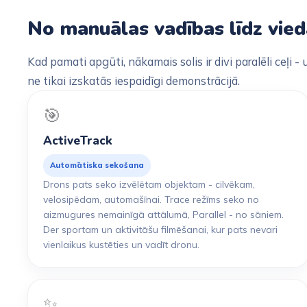
No manuālas vadības līdz vie
Kad pamati apgūti, nākamais solis ir divi paralēli ceļi
ne tikai izskatās iespaidīgi demonstrācijā.
🎯
ActiveTrack
Automātiska sekošana
Drons pats seko izvēlētam objektam - cilvēkam,
velosipēdam, automašīnai. Trace režīms seko no
aizmugures nemainīgā attālumā, Parallel - no sāniem.
Der sportam un aktivitāšu filmēšanai, kur pats nevari
vienlaikus kustēties un vadīt dronu.
✨