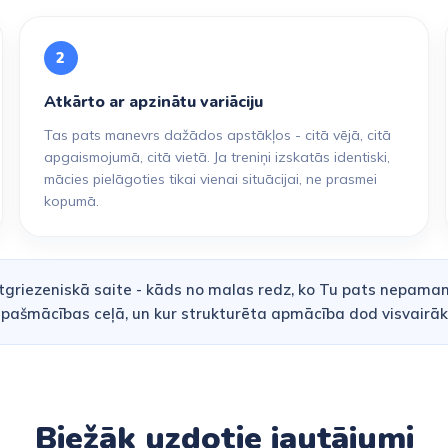
2
Atkārto ar apzinātu variāciju
Tas pats manevrs dažādos apstākļos - citā vējā, citā
apgaismojumā, citā vietā. Ja treniņi izskatās identiski,
mācies pielāgoties tikai vienai situācijai, ne prasmei
kopumā.
atgriezeniskā saite - kāds no malas redz, ko Tu pats nepamani 
 pašmācības ceļā, un kur strukturēta apmācība dod visvairāk 
Biežāk uzdotie jautājumi