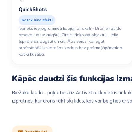
QuickShots
Gatavi kino efekti
Iepriekš ieprogrammēti lidojuma raksti - Dronie (atlido
atpakaļ un uz augšu), Circle (riņķo ap objektu), Helix
(spirālē uz augšu) un citi. Ātrs veids, kā iegūt
profesionāli izskatošos kadrus bez pašam jāpārvalda
katra kustība.
Kāpēc daudzi šīs funkcijas izm
Biežākā kļūda - paļauties uz ActiveTrack vietās ar kok
izpratnes, kur drons faktiski lidos, kas var beigties ar