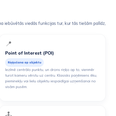
a iebūvētās viedās funkcijas tur, kur tās tiešām palīdz,
📍
Point of Interest (POI)
Riņķošana ap objektu
Iezīmē centrālo punktu, un drons riņķo ap to, vienmēr
turot kameru vērstu uz centru. Klasisks paņēmiens ēku,
pieminekļu vai lielu objektu iespaidīgai uzņemšanai no
visām pusēm.
🕹️