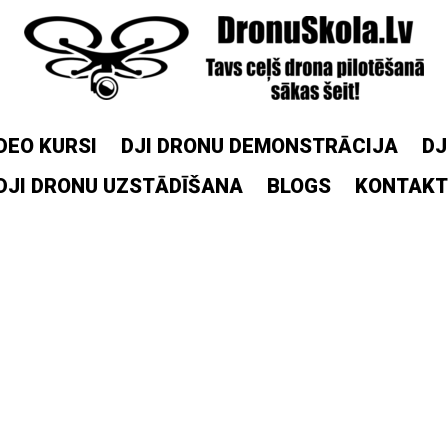
DEO KURSI
DJI DRONU DEMONSTRĀCIJA
DJ
DJI DRONU UZSTĀDĪŠANA
BLOGS
KONTAKT