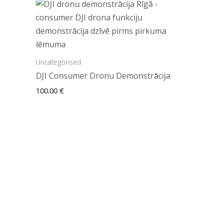
Uncategorised
DJI Consumer Dronu Demonstrācija
100.00
€