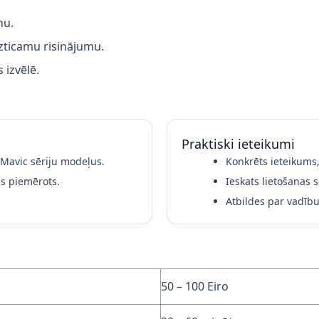
nu.
zticamu risinājumu.
 izvēlē.
Praktiski ieteikumi
n Mavic sēriju modeļus.
Konkrēts ieteikums,
as piemērots.
Ieskats lietošanas s
Atbildes par vadību
50 – 100 Eiro