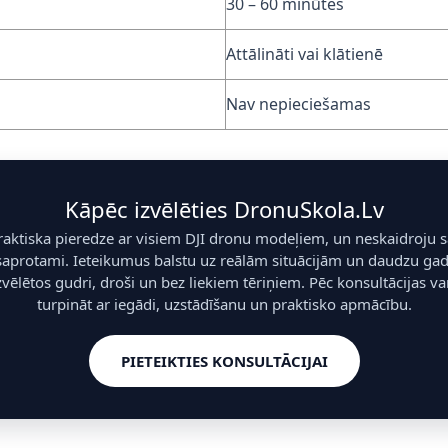
30 – 60 minūtes
Attālināti vai klātienē
Nav nepieciešamas
Kāpēc izvēlēties DronuSkola.Lv
raktiska pieredze ar visiem DJI dronu modeļiem, un neskaidroju sa
saprotami. Ieteikumus balstu uz reālām situācijām un daudzu gad
izvēlētos gudri, droši un bez liekiem tēriņiem. Pēc konsultācijas va
turpināt ar iegādi, uzstādīšanu un praktisko apmācību.
PIETEIKTIES KONSULTĀCIJAI