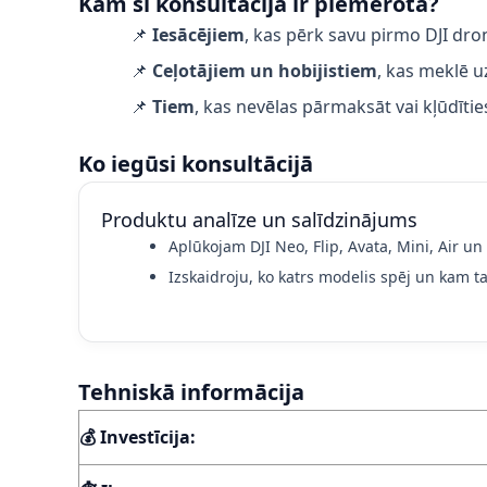
Kam šī konsultācija ir piemērota?
📌
Iesācējiem
, kas pērk savu pirmo DJI dro
📌
Ceļotājiem un hobijistiem
, kas meklē u
📌
Tiem
, kas nevēlas pārmaksāt vai kļūdīties
Ko iegūsi konsultācijā
Produktu analīze un salīdzinājums
Aplūkojam DJI Neo, Flip, Avata, Mini, Air u
Izskaidroju, ko katrs modelis spēj un kam t
Tehniskā informācija
💰 Investīcija: