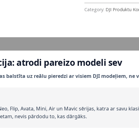
Category:
DJI Produktu Kon
ija: atrodi pareizo modeli sev
kas balstīta uz reālu pieredzi ar visiem DJI modeļiem, n
eo, Flip, Avata, Mini, Air un Mavic sērijas, katra ar savu kla
etam, nevis pārdodu to, kas dārgāks.