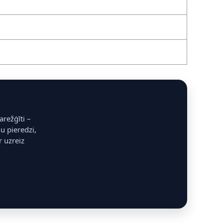
režģīti –
u pieredzi,
r uzreiz