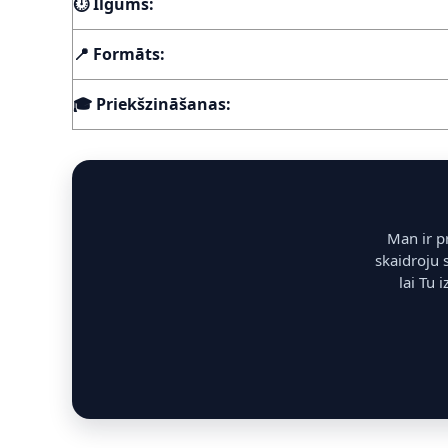
⏱️ Ilgums:
📍 Formāts:
🎓 Priekšzināšanas:
Man ir p
skaidroju 
lai Tu 