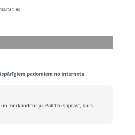
sultācijas​
e vispārīgiem padomiem no interneta.
si un mērķauditoriju. Palīdzu saprast, kurš