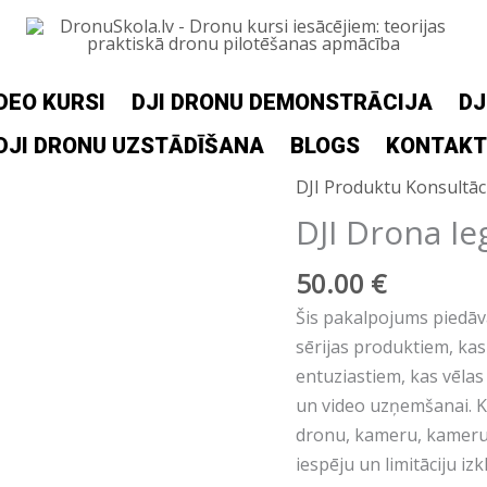
DEO KURSI
DJI DRONU DEMONSTRĀCIJA
DJ
DJI DRONU UZSTĀDĪŠANA
BLOGS
KONTAKT
DJI Produktu Konsultāci
DJI Drona Ie
50.00
€
Šis pakalpojums piedāv
sērijas produktiem, kas
entuziastiem, kas vēlas
un video uzņemšanai. Ko
dronu, kameru, kameru s
iespēju un limitāciju izk