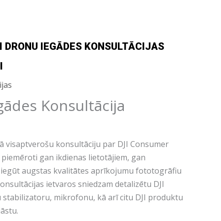
I DRONU IEGĀDES KONSULTĀCIJAS
I
jas​
gādes Konsultācija
ā visaptverošu konsultāciju par DJI Consumer
 piemēroti gan ikdienas lietotājiem, gan
 iegūt augstas kvalitātes aprīkojumu fototogrāfiu
nsultācijas ietvaros sniedzam detalizētu DJI
tabilizatoru, mikrofonu, kā arī citu DJI produktu
lāstu.