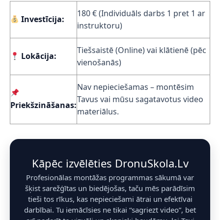
180 € (Individuāls darbs 1 pret 1 ar
Investīcija:
instruktoru)
Tiešsaistē (Online) vai klātienē (pēc
Lokācija:
vienošanās)
Nav nepieciešamas – montēsim
Tavus vai mūsu sagatavotus video
Priekšzināšanas:
materiālus.
Kāpēc izvēlēties DronuSkola.Lv
Profesionālas montāžas programmas sākumā var
šķist sarežģītas un biedējošas, taču mēs parādīsim
tieši tos rīkus, kas nepieciešami ātrai un efektīvai
darbībai. Tu iemācīsies ne tikai “sagriezt video”, bet