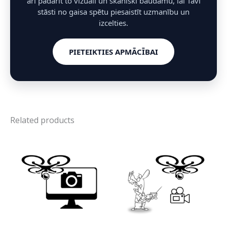
arī padarīt to vizuāli un skaniski baudāmu, lai Tavi
stāsti no gaisa spētu piesaistīt uzmanību un
izcelties.
PIETEIKTIES APMĀCĪBAI
Related products