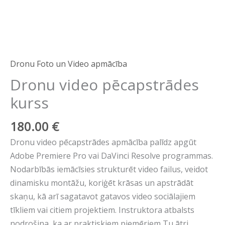
Dronu Foto un Video apmācība
Dronu video pēcapstrādes
kurss
180.00
€
Dronu video pēcapstrādes apmācība palīdz apgūt
Adobe Premiere Pro vai DaVinci Resolve programmas.
Nodarbībās iemācīsies strukturēt video failus, veidot
dinamisku montāžu, koriģēt krāsas un apstrādāt
skaņu, kā arī sagatavot gatavos video sociālajiem
tīkliem vai citiem projektiem. Instruktora atbalsts
nodrošina, ka ar praktiskiem piemēriem Tu ātri