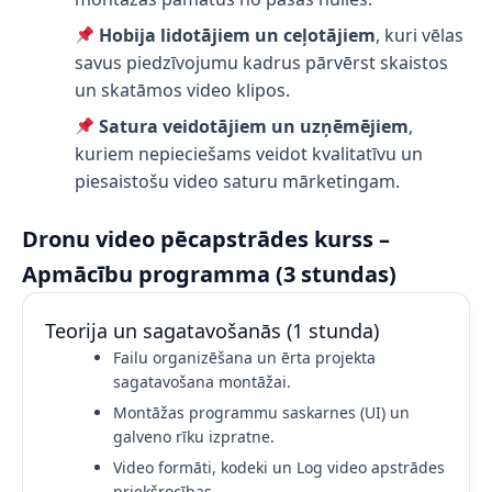
Hobija lidotājiem un ceļotājiem
, kuri vēlas
savus piedzīvojumu kadrus pārvērst skaistos
un skatāmos video klipos.
Satura veidotājiem un uzņēmējiem
,
kuriem nepieciešams veidot kvalitatīvu un
piesaistošu video saturu mārketingam.
Dronu video pēcapstrādes kurss –
Apmācību programma (3 stundas)
Teorija un sagatavošanās (1 stunda)
Failu organizēšana un ērta projekta
sagatavošana montāžai.
Montāžas programmu saskarnes (UI) un
galveno rīku izpratne.
Video formāti, kodeki un Log video apstrādes
priekšrocības.