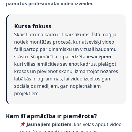
pamatus profesionālai video izveidei.
Kursa fokuss
Skaisti drona kadri ir tikai sākums. Īstā maģija
notiek montāžas procesā, kur atsevišķi video
faili pārtop par dinamisku un vizuāli baudāmu
stāstu. Šī apmācība ir paredzēta
iesācējiem
,
kuri vēlas iemācīties savienot kadrus, pielāgot
krāsas un pievienot skaņu, izmantojot nozares
labākās programmas, lai video izceltos gan
sociālajos medijiem, gan nopietnākiem
projektiem.
Kam šī apmācība ir piemērota?
Jaunajiem pilotiem
, kas vēlas apgūt video
montāžas pamatus no pašas nulles.