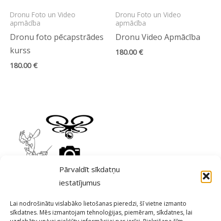
Dronu Foto un Video
Dronu Foto un Video
apmācība
apmācība
Dronu foto pēcapstrādes
Dronu Video Apmācība
kurss
180.00
€
180.00
€
Pārvaldīt sīkdatņu
iestatījumus
Dronu Foto un Video
Lai nodrošinātu vislabāko lietošanas pieredzi, šī vietne izmanto
apmācība
sīkdatnes. Mēs izmantojam tehnoloģijas, piemēram, sīkdatnes, lai